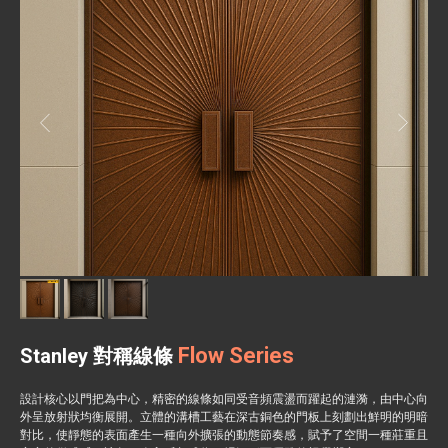
Flow Series
Stanley 對稱線條
設計核心以門把為中心，精密的線條如同受音頻震盪而躍起的漣漪，由中心向
外呈放射狀均衡展開。立體的溝槽工藝在深古銅色的門板上刻劃出鮮明的明暗
對比，使靜態的表面產生一種向外擴張的動態節奏感，賦予了空間一種莊重且