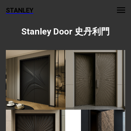
STANLEY
Stanley Door 史丹利門