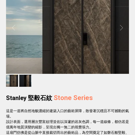
Stone Series
Stanley 堅毅石紋
這是一道將自然地貌濃縮於建築入口的藝術屏障，散發著沉穩且不可撼動的氣
場。
設計表面，選用層次豐富紋理並佐以深邃的岩灰色調，每一道線條，都仿若是
億萬年地質演變的縮影，呈現出獨一無二的視覺張力。
這扇門彷彿是從山脈中直接裁切而出的藝術品，為空間奠定了如磐石般堅毅、