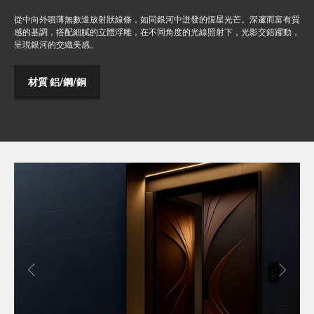
從中向外噴薄無數道放射狀線條，如同銀河中迸發的恆星光芒。深邃而富有質
感的基調，搭配細膩的立體浮雕，在不同角度的光線照射下，光影交錯躍動，
呈現銀河的交織美感。
材質 鋁/鋼/銅