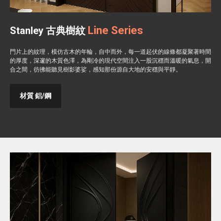
Line Series
Stanley 古典樹紋
門片上的紋理，模仿古木的年輪，自中而外，每一道起伏的線條都凝聚著時間
的厚度，深邃的木質色澤，為剛冷的現代空間注入一股沉穩而溫暖的氣息，開
合之間，彷彿能聽見樹影婆娑，感知那份源自大地的安穩與平靜。
材質 鋁/鋼