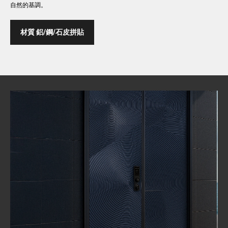
自然的基調。
材質 鋁/鋼/石皮拼貼